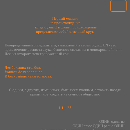
Первый момент
- не происхождение -
, когда буква О в слове происхождение
представляет собой огненный круг.
Неопределенный определитель, уникальный в своем роде... UN - это
приключение расцвета звука, бешеного светлячка в монохромной ночи.
Лес, из которого течет уникальный сок.
Лес больших столбов,
froufrou de vent en tube
И бескрайняя неизвестность.
С одним, с другим, измениться, быть неслыханным, оставить позади
привычное, создать не семью, а общество.
1 1 = 25
ОДИН, один, из.
ОДИН плюс ОДИН равно ОДИН.