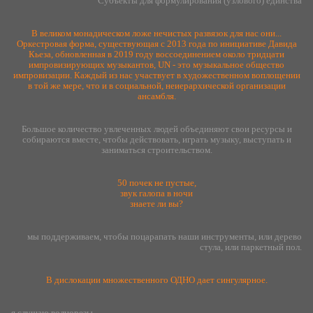
Субъекты для формулирования (узлового) единства
В великом монадическом ложе нечистых развязок для нас они...
Оркестровая форма, существующая с 2013 года по инициативе Давида
Кьеза, обновленная в 2019 году воссоединением около тридцати
импровизирующих музыкантов, UN - это музыкальное общество
импровизации. Каждый из нас участвует в художественном воплощении
в той же мере, что и в социальной, неиерархической организации
ансамбля.
Большое количество увлеченных людей объединяют свои ресурсы и
собираются вместе, чтобы действовать, играть музыку, выступать и
заниматься строительством.
50 почек не пустые,
звук галопа в ночи
знаете ли вы?
мы поддерживаем, чтобы поцарапать наши инструменты, или дерево
стула, или паркетный пол.
В дислокации множественного ОДНО дает сингулярное.
я слушаю волнорезы