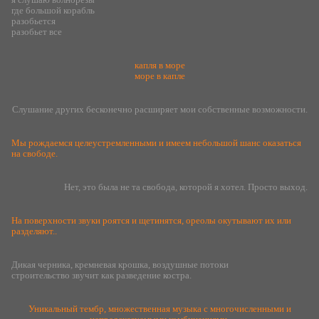
где большой корабль
разобьется
разобьет все
капля в море
море в капле
Слушание других бесконечно расширяет мои собственные возможности.
Мы рождаемся целеустремленными и имеем небольшой шанс оказаться
на свободе.
Нет, это была не та свобода, которой я хотел. Просто выход.
На поверхности звуки роятся и щетинятся, ореолы окутывают их или
разделяют..
Дикая черника, кремневая крошка, воздушные потоки
строительство звучит как разведение костра.
Уникальный тембр, множественная музыка с многочисленными и