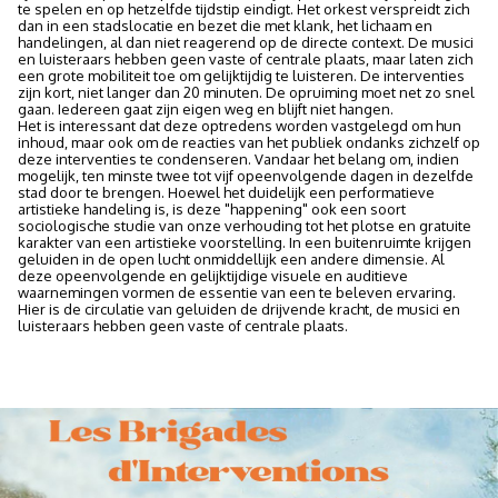
te spelen en op hetzelfde tijdstip eindigt. Het orkest verspreidt zich
dan in een stadslocatie en bezet die met klank, het lichaam en
handelingen, al dan niet reagerend op de directe context. De musici
en luisteraars hebben geen vaste of centrale plaats, maar laten zich
een grote mobiliteit toe om gelijktijdig te luisteren. De interventies
zijn kort, niet langer dan 20 minuten. De opruiming moet net zo snel
gaan. Iedereen gaat zijn eigen weg en blijft niet hangen.
Het is interessant dat deze optredens worden vastgelegd om hun
inhoud, maar ook om de reacties van het publiek ondanks zichzelf op
deze interventies te condenseren. Vandaar het belang om, indien
mogelijk, ten minste twee tot vijf opeenvolgende dagen in dezelfde
stad door te brengen. Hoewel het duidelijk een performatieve
artistieke handeling is, is deze "happening" ook een soort
sociologische studie van onze verhouding tot het plotse en gratuite
karakter van een artistieke voorstelling. In een buitenruimte krijgen
geluiden in de open lucht onmiddellijk een andere dimensie. Al
deze opeenvolgende en gelijktijdige visuele en auditieve
waarnemingen vormen de essentie van een te beleven ervaring.
Hier is de circulatie van geluiden de drijvende kracht, de musici en
luisteraars hebben geen vaste of centrale plaats.