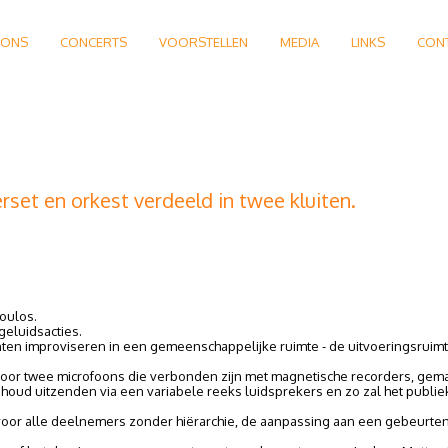
 ONS
CONCERTS
VOORSTELLEN
MEDIA
LINKS
CON
set en orkest verdeeld in twee kluiten.
oulos.
geluidsacties.
en improviseren in een gemeenschappelijke ruimte - de uitvoeringsruimt
oor twee microfoons die verbonden zijn met magnetische recorders, gem
de inhoud uitzenden via een variabele reeks luidsprekers en zo zal het pu
voor alle deelnemers zonder hiërarchie, de aanpassing aan een gebeurte