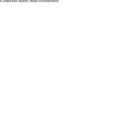
 is iedereen alleen, maar voortdurend