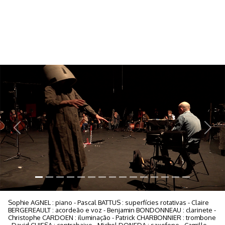
Previous
Next
Sophie AGNEL : piano - Pascal BATTUS : superfícies rotativas - Claire
BERGEREAULT : acordeão e voz - Benjamin BONDONNEAU : clarinete -
Christophe CARDOEN : iluminação - Patrick CHARBONNIER : trombone
- David CHIESA : contrabaixo - Michel DONEDA : saxofone - Camille