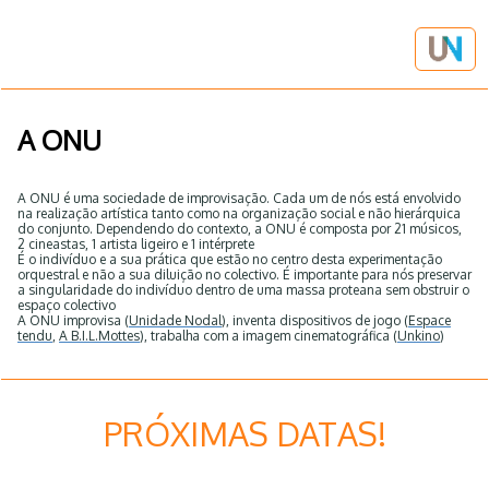
A ONU
A ONU é uma sociedade de improvisação. Cada um de nós está envolvido
na realização artística tanto como na organização social e não hierárquica
do conjunto. Dependendo do contexto, a ONU é composta por 21 músicos,
2 cineastas, 1 artista ligeiro e 1 intérprete
É o indivíduo e a sua prática que estão no centro desta experimentação
orquestral e não a sua diluição no colectivo. É importante para nós preservar
a singularidade do indivíduo dentro de uma massa proteana sem obstruir o
espaço colectivo
A ONU improvisa (
Unidade Nodal
), inventa dispositivos de jogo (
Espace
tendu
,
A B.I.L.
Mottes
), trabalha com a imagem cinematográfica (
Unkino
)
PRÓXIMAS DATAS!